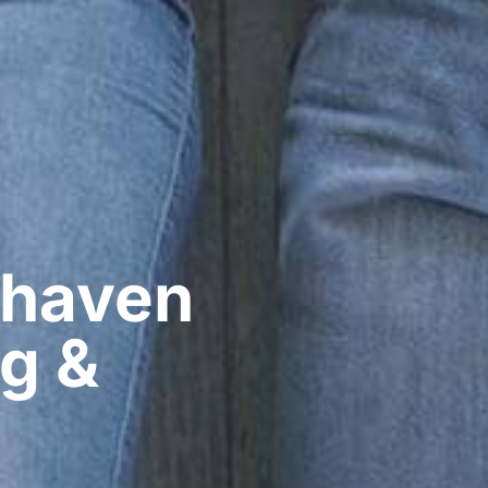
haven​
ig &