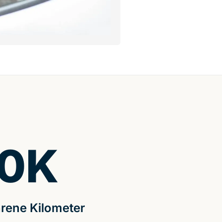
0
K
rene Kilometer