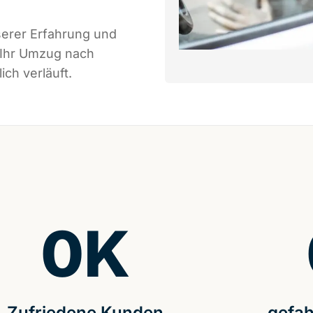
serer Erfahrung und
 Ihr Umzug nach
ch verläuft.
0
K
Zufriedene Kunden
gefah