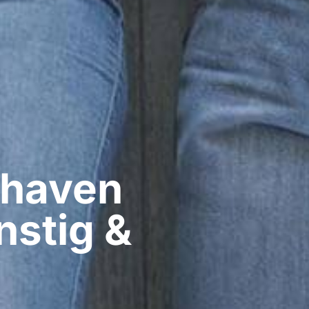
haven​
nstig &