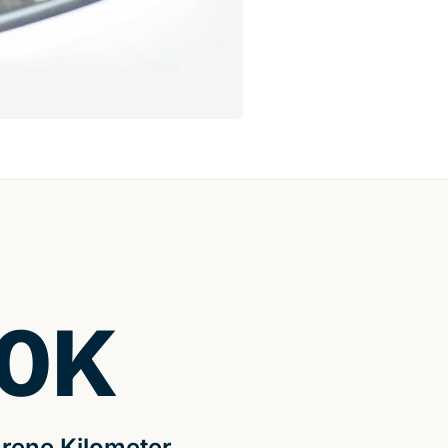
0
K
rene Kilometer