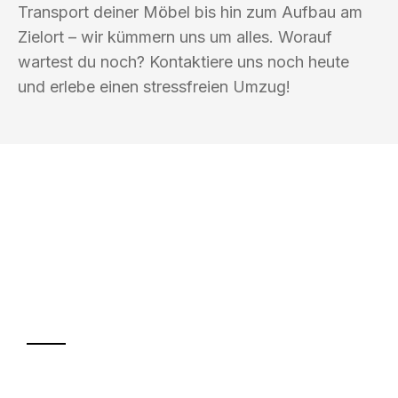
Transport deiner Möbel bis hin zum Aufbau am
Zielort – wir kümmern uns um alles. Worauf
wartest du noch? Kontaktiere uns noch heute
und erlebe einen stressfreien Umzug!
UMZUGSKÖNIG PABST BREMERHAVEN
Ihr Umzug oder
Transport
Sparen Sie bis zu 100€ bei Anfrage