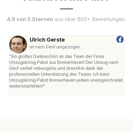
4.9 von 5 Sternen
aus über 800+ Bewertungen.
Ulrich Gerste
ist nach Genf umgezogen
"Ein großes Dankeschön an das Team der Firma
"Di
Umzugskönig Pabst aus Bremerhaven! Der Umzug nach
war
Genf verlief reibungslos und stressfrei dank der
Das 
professionellen Unterstützung des Teams. Ich kann
habe
Umzugskönig Pabst Bremerhaven jedem uneingeschränkt
an m
weiterempfehlen!"
groß