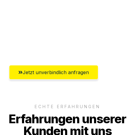
Abwicklung innerhalb von 24 Stunden
Versichert bis zu 7.500€
Ggf. komplette Zollabwicklung inklusive
Umfassender Kundensupport aus
Bremerhaven
Jetzt unverbindlich anfragen
ECHTE ERFAHRUNGEN
Erfahrungen unserer
Kunden mit uns