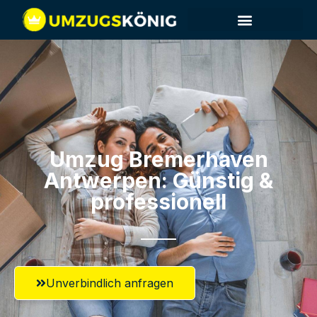
Umzug Bremerhaven​
Antwerpen: Günstig &
professionell​
Unverbindlich anfragen