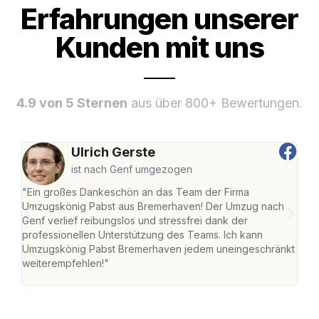
Erfahrungen unserer
Kunden mit uns
4.9 von 5 Sternen
aus über 800+ Bewertungen.
Ulrich Gerste
ist nach Genf umgezogen
"Ein großes Dankeschön an das Team der Firma
"Di
Umzugskönig Pabst aus Bremerhaven! Der Umzug nach
war
Genf verlief reibungslos und stressfrei dank der
Das 
professionellen Unterstützung des Teams. Ich kann
habe
Umzugskönig Pabst Bremerhaven jedem uneingeschränkt
an m
weiterempfehlen!"
groß