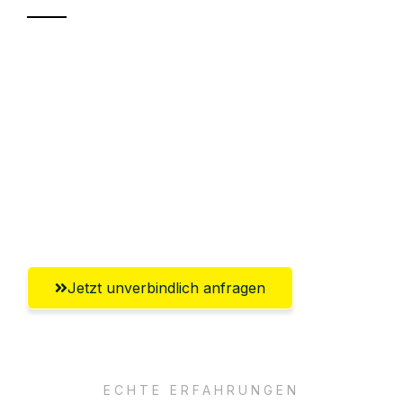
Sparen Sie bis zu 100€ bei Anfrage
Abwicklung innerhalb von 24 Stunden
Versichert bis zu 7.500€
Ggf. komplette Zollabwicklung inklusive
Umfassender Kundensupport aus
Bremerhaven
Jetzt unverbindlich anfragen
ECHTE ERFAHRUNGEN