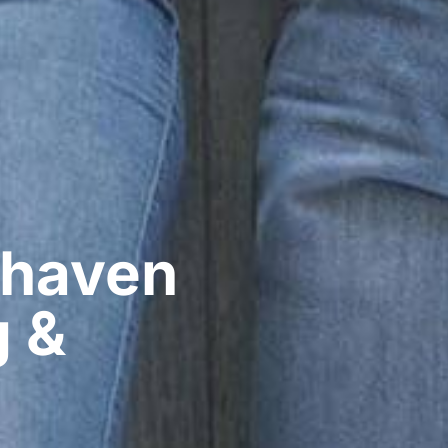
haven​
g &