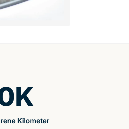
0
K
rene Kilometer