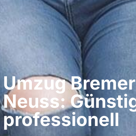
Umzug Bremer
Neuss: Günsti
professionell​