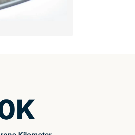
0
K
rene Kilometer