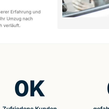
serer Erfahrung und
 Ihr Umzug nach
 verläuft.
0
K
Zufriedene Kunden
gefah