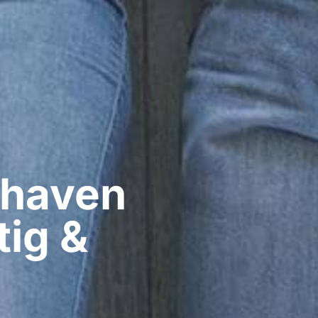
haven​
ig &