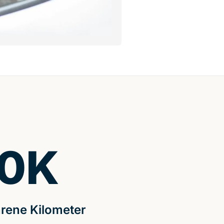
0
K
rene Kilometer