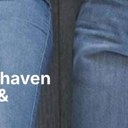
haven​
&