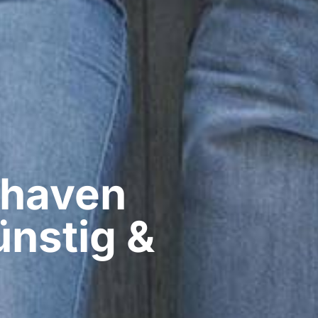
haven​
nstig &