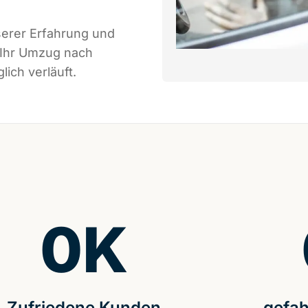
serer Erfahrung und
 Ihr Umzug nach
ich verläuft.
0
K
Zufriedene Kunden
gefah