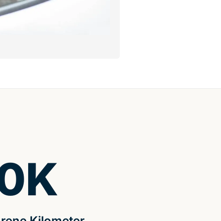
0
K
rene Kilometer