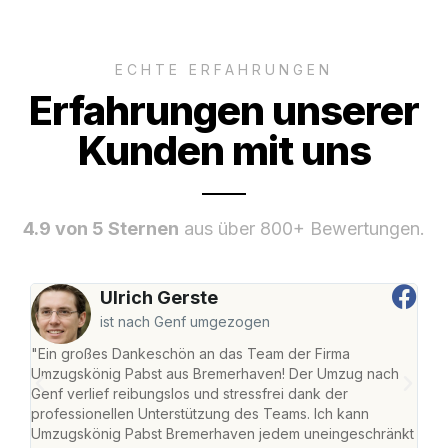
ECHTE ERFAHRUNGEN
Erfahrungen unserer
Kunden mit uns
4.9 von 5 Sternen
aus über 800+ Bewertungen.
Ulrich Gerste
ist nach Genf umgezogen
"Ein großes Dankeschön an das Team der Firma
"Di
Umzugskönig Pabst aus Bremerhaven! Der Umzug nach
war
Genf verlief reibungslos und stressfrei dank der
Das 
professionellen Unterstützung des Teams. Ich kann
habe
Umzugskönig Pabst Bremerhaven jedem uneingeschränkt
an m