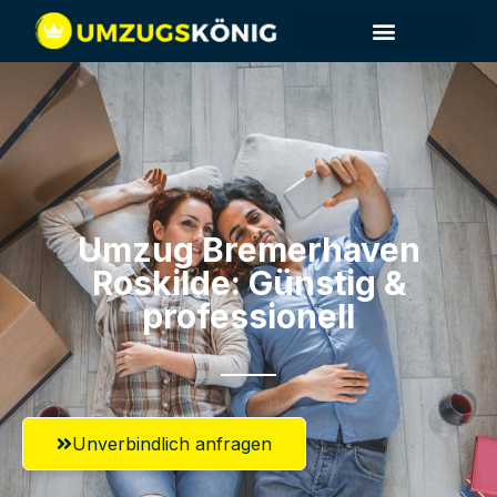
Umzug Bremerhaven​
Roskilde: Günstig &
professionell​
Unverbindlich anfragen