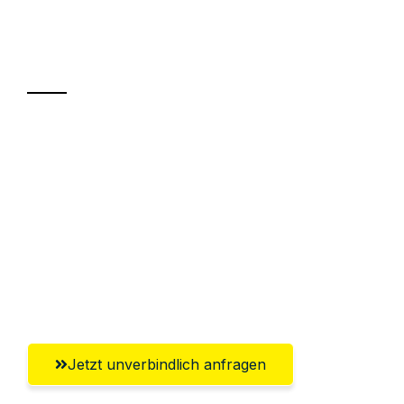
Ihr Umzug oder
Transport
Sparen Sie bis zu 100€ bei Anfrage
Abwicklung innerhalb von 24 Stunden
Versichert bis zu 7.500€
Ggf. komplette Zollabwicklung inklusive
Umfassender Kundensupport aus
Bremerhaven
Jetzt unverbindlich anfragen