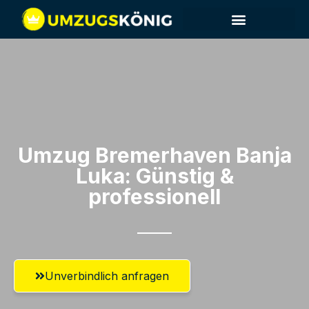
Umzug Bremerhaven​ Banja
Luka: Günstig &
professionell​
Unverbindlich anfragen