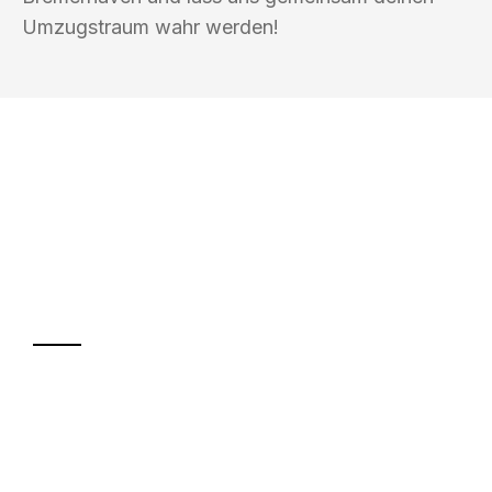
Umzugstraum wahr werden!
UMZUGSKÖNIG PABST BREMERHAVEN
Ihr Umzug oder
Transport
Sparen Sie bis zu 100€ bei Anfrage
Abwicklung innerhalb von 24 Stunden
Versichert bis zu 7.500€