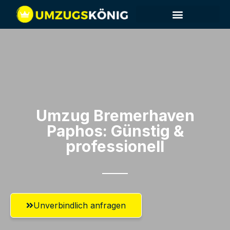
Umzug Bremerhaven​
Paphos: Günstig &
professionell​
Unverbindlich anfragen