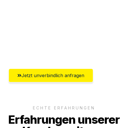
Abwicklung innerhalb von 24 Stunden
Versichert bis zu 7.500€
Ggf. komplette Zollabwicklung inklusive
Umfassender Kundensupport aus
Bremerhaven
Jetzt unverbindlich anfragen
ECHTE ERFAHRUNGEN
Erfahrungen unserer