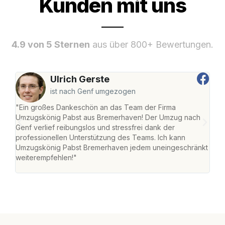
Kunden mit uns
4.9 von 5 Sternen
aus über 800+ Bewertungen.
Ulrich Gerste
ist nach Genf umgezogen
"Ein großes Dankeschön an das Team der Firma
"Di
Umzugskönig Pabst aus Bremerhaven! Der Umzug nach
war
Genf verlief reibungslos und stressfrei dank der
Das 
professionellen Unterstützung des Teams. Ich kann
habe
Umzugskönig Pabst Bremerhaven jedem uneingeschränkt
an m
weiterempfehlen!"
groß