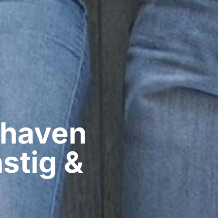
haven​
stig &