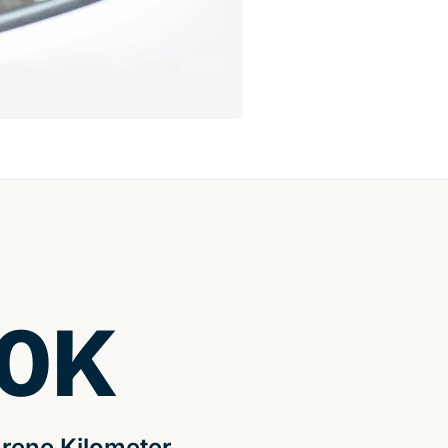
0
K
rene Kilometer