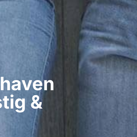
haven​
tig &