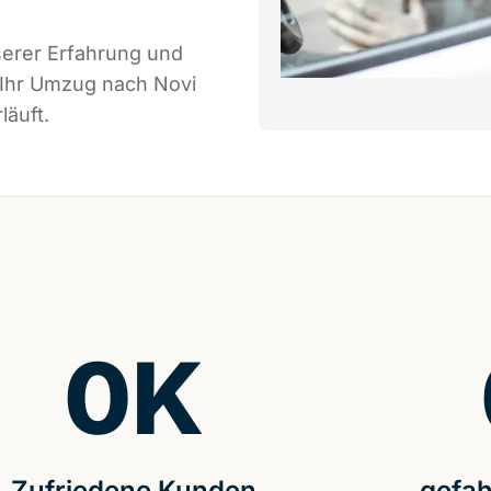
serer Erfahrung und
 Ihr Umzug nach Novi
läuft.
0
K
Zufriedene Kunden
gefah