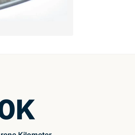
0
K
rene Kilometer