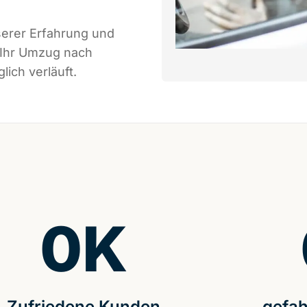
serer Erfahrung und
 Ihr Umzug nach
ich verläuft.
0
K
Zufriedene Kunden
gefah