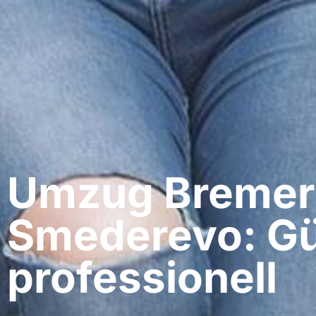
Umzug Bremer
Smederevo: Gü
professionell​