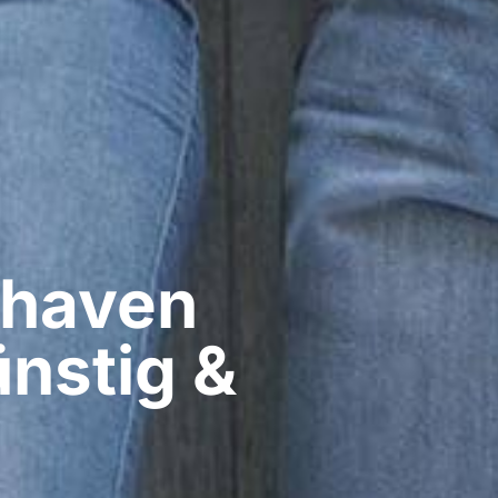
haven​
nstig &