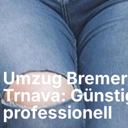
Umzug Bremer
Trnava: Günsti
professionell​