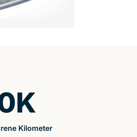
0
K
rene Kilometer