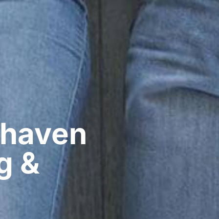
haven​
g &