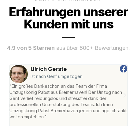
Erfahrungen unserer
Kunden mit uns
4.9 von 5 Sternen
aus über 800+ Bewertungen.
Ulrich Gerste
ist nach Genf umgezogen
"Ein großes Dankeschön an das Team der Firma
"Di
Umzugskönig Pabst aus Bremerhaven! Der Umzug nach
war
Genf verlief reibungslos und stressfrei dank der
Das 
professionellen Unterstützung des Teams. Ich kann
habe
Umzugskönig Pabst Bremerhaven jedem uneingeschränkt
an m
weiterempfehlen!"
groß