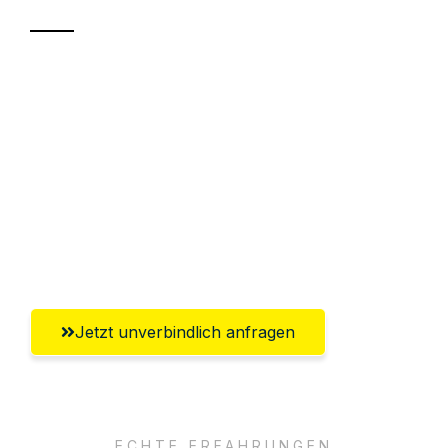
Sparen Sie bis zu 100€ bei Anfrage
Abwicklung innerhalb von 24 Stunden
Versichert bis zu 7.500€
Ggf. komplette Zollabwicklung inklusive
Umfassender Kundensupport aus
Bremerhaven
Jetzt unverbindlich anfragen
ECHTE ERFAHRUNGEN