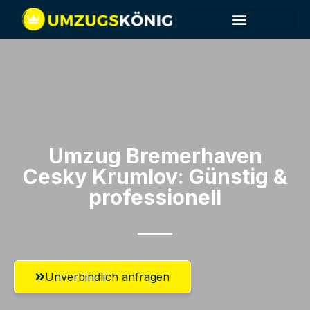
Umzug Bremerhaven​
Cesky Krumlov: Günstig &
professionell​
Unverbindlich anfragen