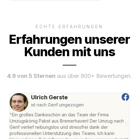
ECHTE ERFAHRUNGEN
Erfahrungen unserer
Kunden mit uns
4.9 von 5 Sternen
aus über 800+ Bewertungen.
Ulrich Gerste
ist nach Genf umgezogen
"Ein großes Dankeschön an das Team der Firma
"Di
Umzugskönig Pabst aus Bremerhaven! Der Umzug nach
war
Genf verlief reibungslos und stressfrei dank der
Das 
professionellen Unterstützung des Teams. Ich kann
habe