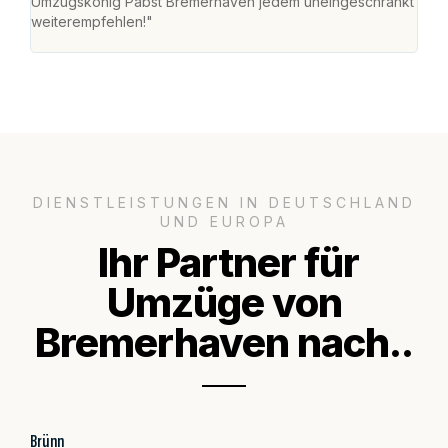
Umzugskönig Pabst Bremerhaven jedem uneingeschränkt
an m
weiterempfehlen!"
groß
DIENSTLEISTUNGEN IN DEUTSCHLAND
UND EUROPA
Ihr Partner für
Umzüge von
Bremerhaven nach..
Brünn