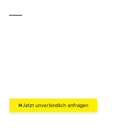
Transport
Sparen Sie bis zu 100€ bei Anfrage
Abwicklung innerhalb von 24 Stunden
Versichert bis zu 7.500€
Ggf. komplette Zollabwicklung inklusive
Umfassender Kundensupport aus
Bremerhaven
Jetzt unverbindlich anfragen