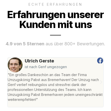
ECHTE ERFAHRUNGEN
Erfahrungen unserer
Kunden mit uns
4.9 von 5 Sternen
aus über 800+ Bewertungen.
Ulrich Gerste
ist nach Genf umgezogen
"Ein großes Dankeschön an das Team der Firma
"Di
Umzugskönig Pabst aus Bremerhaven! Der Umzug nach
war
Genf verlief reibungslos und stressfrei dank der
Das 
professionellen Unterstützung des Teams. Ich kann
habe
Umzugskönig Pabst Bremerhaven jedem uneingeschränkt
an m
weiterempfehlen!"
groß