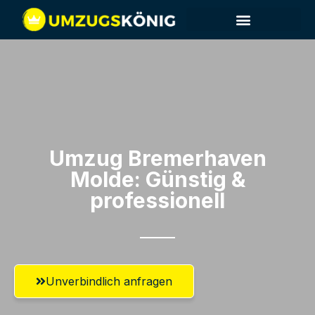
Umzug Bremerhaven​
Molde: Günstig &
professionell​
Unverbindlich anfragen