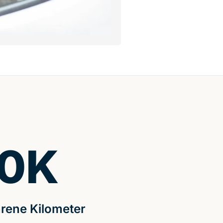
0
K
rene Kilometer