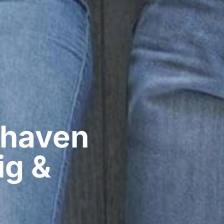
haven​
ig &