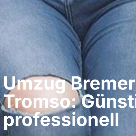
Umzug Bremer
Tromso: Günst
professionell​