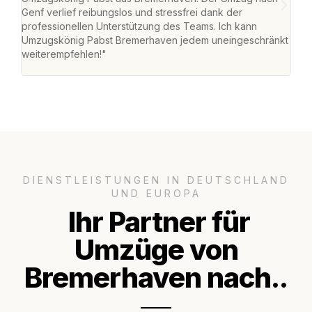
Genf verlief reibungslos und stressfrei dank der
Das 
professionellen Unterstützung des Teams. Ich kann
habe
Umzugskönig Pabst Bremerhaven jedem uneingeschränkt
an m
weiterempfehlen!"
groß
DIENSTLEISTUNGEN IN DEUTSCHLAND
UND EUROPA
Ihr Partner für
Umzüge von
Bremerhaven nach..