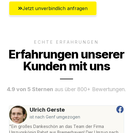
Jetzt unverbindlich anfragen
ECHTE ERFAHRUNGEN
Erfahrungen unserer
Kunden mit uns
4.9 von 5 Sternen
aus über 800+ Bewertungen.
Ulrich Gerste
ist nach Genf umgezogen
"Ein großes Dankeschön an das Team der Firma
"Di
Umzugskönig Pabst aus Bremerhaven! Der Umzug nach
war