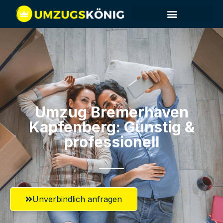
Umzug Bremerhaven​
Kapfenberg: Günstig &
professionell​
Unverbindlich anfragen