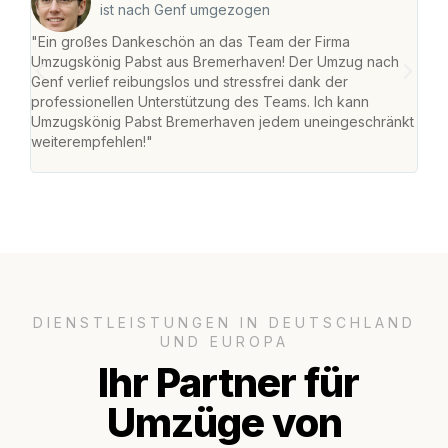
ist nach Genf umgezogen
"Ein großes Dankeschön an das Team der Firma
"Di
Umzugskönig Pabst aus Bremerhaven! Der Umzug nach
war
Genf verlief reibungslos und stressfrei dank der
Das 
professionellen Unterstützung des Teams. Ich kann
habe
Umzugskönig Pabst Bremerhaven jedem uneingeschränkt
an m
weiterempfehlen!"
groß
DIENSTLEISTUNGEN IN DEUTSCHLAND
UND EUROPA
Ihr Partner für
Umzüge von