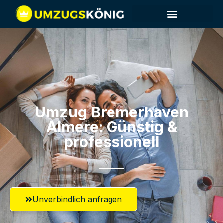
Umzug Bremerhaven​
Almere: Günstig &
professionell​
Unverbindlich anfragen