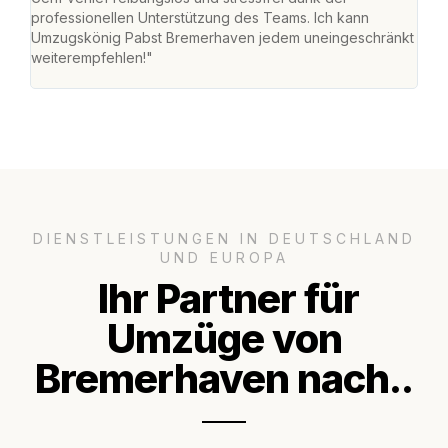
professionellen Unterstützung des Teams. Ich kann
habe
Umzugskönig Pabst Bremerhaven jedem uneingeschränkt
an m
weiterempfehlen!"
groß
DIENSTLEISTUNGEN IN DEUTSCHLAND
UND EUROPA
Ihr Partner für
Umzüge von
Bremerhaven nach..