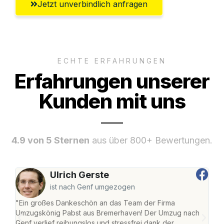
Jetzt unverbindlich anfragen
ECHTE ERFAHRUNGEN
Erfahrungen unserer
Kunden mit uns
4.9 von 5 Sternen
aus über 800+ Bewertungen.
Ulrich Gerste
ist nach Genf umgezogen
"Ein großes Dankeschön an das Team der Firma
"Di
Umzugskönig Pabst aus Bremerhaven! Der Umzug nach
war
Genf verlief reibungslos und stressfrei dank der
Das 