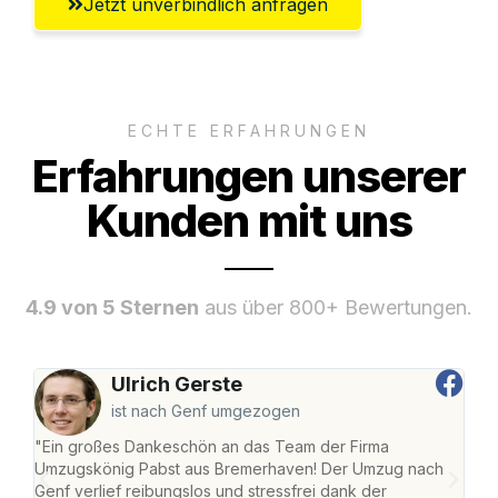
Jetzt unverbindlich anfragen
ECHTE ERFAHRUNGEN
Erfahrungen unserer
Kunden mit uns
4.9 von 5 Sternen
aus über 800+ Bewertungen.
Ulrich Gerste
ist nach Genf umgezogen
"Ein großes Dankeschön an das Team der Firma
"Di
Umzugskönig Pabst aus Bremerhaven! Der Umzug nach
war
Genf verlief reibungslos und stressfrei dank der
Das 