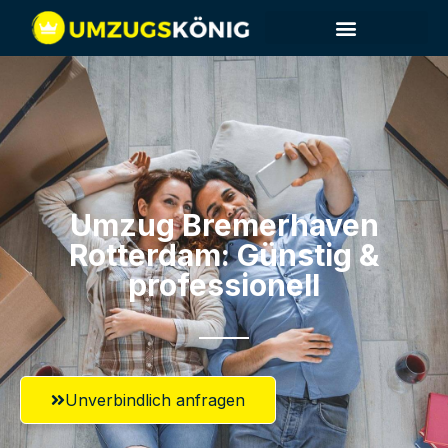
Umzug Bremerhaven​
Rotterdam: Günstig &
professionell​
Unverbindlich anfragen