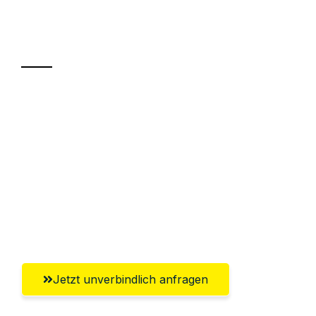
Ihr Umzug oder
Transport
Sparen Sie bis zu 100€ bei Anfrage
Abwicklung innerhalb von 24 Stunden
Versichert bis zu 7.500€
Ggf. komplette Zollabwicklung inklusive
Umfassender Kundensupport aus
Bremerhaven
Jetzt unverbindlich anfragen