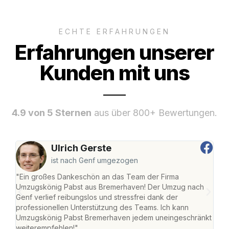
ECHTE ERFAHRUNGEN
Erfahrungen unserer
Kunden mit uns
4.9 von 5 Sternen
aus über 800+ Bewertungen.
Ulrich Gerste
ist nach Genf umgezogen
"Ein großes Dankeschön an das Team der Firma
"Di
Umzugskönig Pabst aus Bremerhaven! Der Umzug nach
war
Genf verlief reibungslos und stressfrei dank der
Das 
professionellen Unterstützung des Teams. Ich kann
habe
Umzugskönig Pabst Bremerhaven jedem uneingeschränkt
an m
weiterempfehlen!"
groß