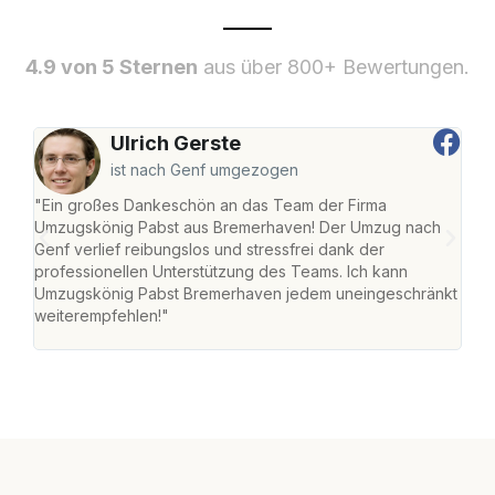
4.9 von 5 Sternen
aus über 800+ Bewertungen.
Ulrich Gerste
ist nach Genf umgezogen
"Ein großes Dankeschön an das Team der Firma
"Di
Umzugskönig Pabst aus Bremerhaven! Der Umzug nach
war
Genf verlief reibungslos und stressfrei dank der
Das 
professionellen Unterstützung des Teams. Ich kann
habe
Umzugskönig Pabst Bremerhaven jedem uneingeschränkt
an m
weiterempfehlen!"
groß