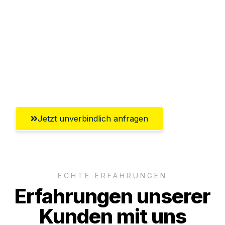
Abwicklung innerhalb von 24 Stunden
Versichert bis zu 7.500€
Ggf. komplette Zollabwicklung inklusive
Umfassender Kundensupport aus
Bremerhaven
Jetzt unverbindlich anfragen
ECHTE ERFAHRUNGEN
Erfahrungen unserer
Kunden mit uns