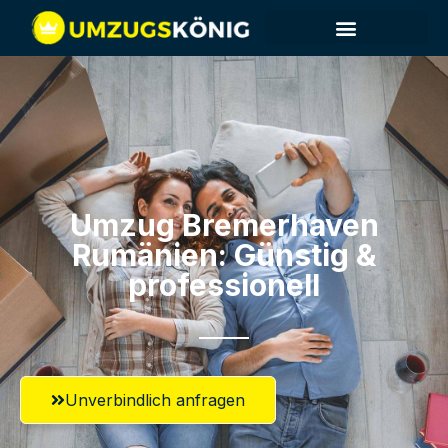
Umzug Bremerhaven​
Rumänien: Günstig &
professionell​
Unverbindlich anfragen