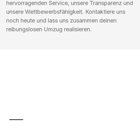
hervorragenden Service, unsere Transparenz und
unsere Wettbewerbsfähigkeit. Kontaktiere uns
noch heute und lass uns zusammen deinen
reibungslosen Umzug realisieren.
UMZUGSKÖNIG PABST BREMERHAVEN
Ihr Umzug oder
Transport
Sparen Sie bis zu 100€ bei Anfrage