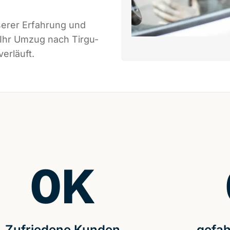
serer Erfahrung und
 Ihr Umzug nach Tirgu-
erläuft.
0
K
Zufriedene Kunden
gefah