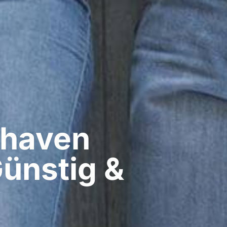
haven​
ünstig &