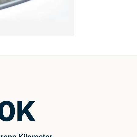
0
K
rene Kilometer