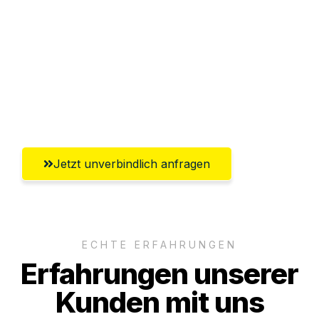
Abwicklung innerhalb von 24 Stunden
Versichert bis zu 7.500€
Ggf. komplette Zollabwicklung inklusive
Umfassender Kundensupport aus
Bremerhaven
Jetzt unverbindlich anfragen
ECHTE ERFAHRUNGEN
Erfahrungen unserer
Kunden mit uns