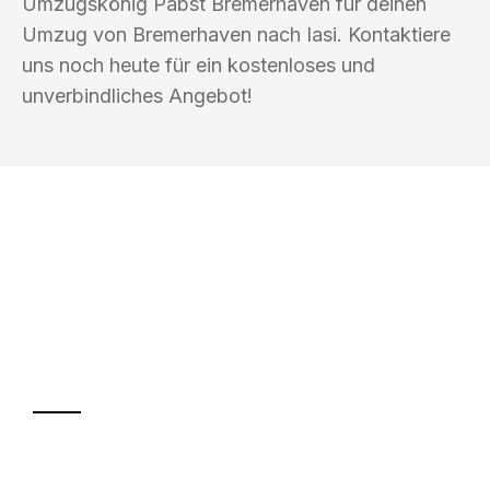
Umzugskönig Pabst Bremerhaven für deinen
Umzug von Bremerhaven nach Iasi. Kontaktiere
uns noch heute für ein kostenloses und
unverbindliches Angebot!
UMZUGSKÖNIG PABST BREMERHAVEN
Ihr Umzug oder
Transport
Sparen Sie bis zu 100€ bei Anfrage