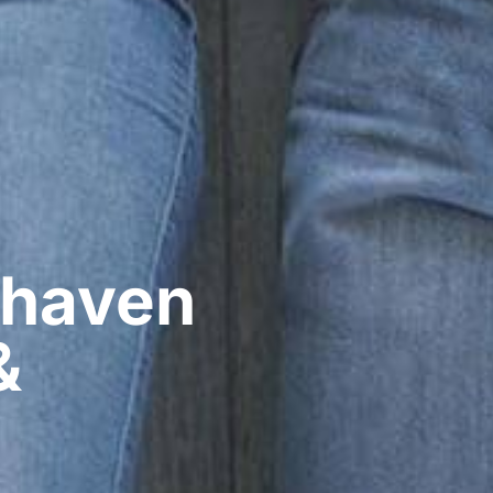
haven​
&