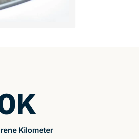
0
K
rene Kilometer