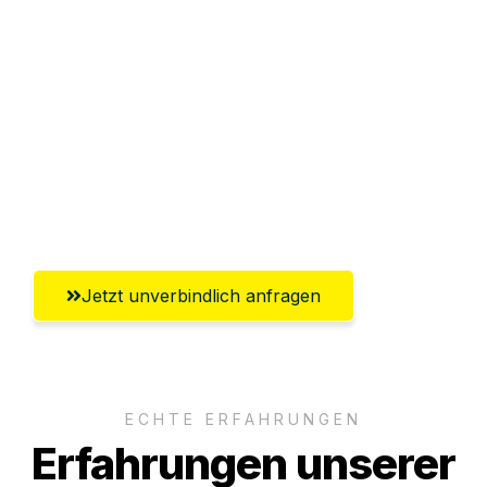
Sparen Sie bis zu 100€ bei Anfrage
Abwicklung innerhalb von 24 Stunden
Versichert bis zu 7.500€
Ggf. komplette Zollabwicklung inklusive
Umfassender Kundensupport aus
Bremerhaven
Jetzt unverbindlich anfragen
ECHTE ERFAHRUNGEN
Erfahrungen unserer