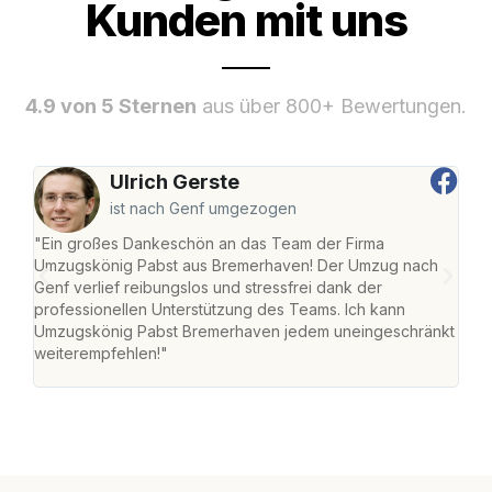
Kunden mit uns
4.9 von 5 Sternen
aus über 800+ Bewertungen.
Ulrich Gerste
ist nach Genf umgezogen
"Ein großes Dankeschön an das Team der Firma
"Di
Umzugskönig Pabst aus Bremerhaven! Der Umzug nach
war
Genf verlief reibungslos und stressfrei dank der
Das 
professionellen Unterstützung des Teams. Ich kann
habe
Umzugskönig Pabst Bremerhaven jedem uneingeschränkt
an m
weiterempfehlen!"
groß