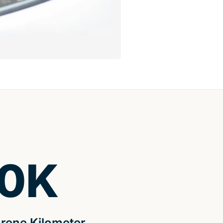
0
K
rene Kilometer