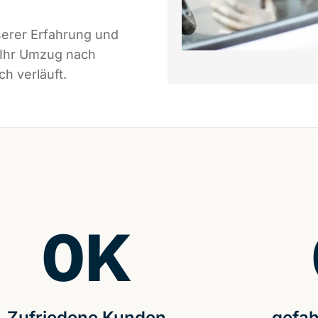
serer Erfahrung und
 Ihr Umzug nach
h verläuft.
0
K
Zufriedene Kunden
gefah