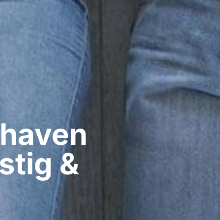
haven​
stig &