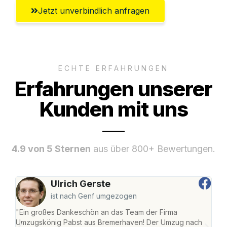
Jetzt unverbindlich anfragen
ECHTE ERFAHRUNGEN
Erfahrungen unserer
Kunden mit uns
4.9 von 5 Sternen
aus über 800+ Bewertungen.
Ulrich Gerste
ist nach Genf umgezogen
"Ein großes Dankeschön an das Team der Firma
"Di
Umzugskönig Pabst aus Bremerhaven! Der Umzug nach
war