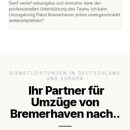
Genf verlief reibungslos und stressfrei dank der
Das 
professionellen Unterstützung des Teams. Ich kann
habe
Umzugskönig Pabst Bremerhaven jedem uneingeschränkt
an m
weiterempfehlen!"
groß
DIENSTLEISTUNGEN IN DEUTSCHLAND
UND EUROPA
Ihr Partner für
Umzüge von
Bremerhaven nach..