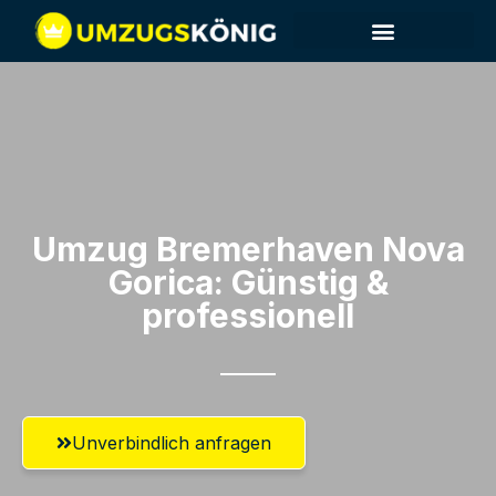
Umzug Bremerhaven​ Nova
Gorica: Günstig &
professionell​
Unverbindlich anfragen