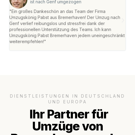
ist nach Genf umgezogen
"Ein großes Dankeschön an das Team der Firma
"Di
Umzugskönig Pabst aus Bremerhaven! Der Umzug nach
war
Genf verlief reibungslos und stressfrei dank der
Das 
professionellen Unterstützung des Teams. Ich kann
habe
Umzugskönig Pabst Bremerhaven jedem uneingeschränkt
an m
weiterempfehlen!"
groß
DIENSTLEISTUNGEN IN DEUTSCHLAND
UND EUROPA
Ihr Partner für
Umzüge von