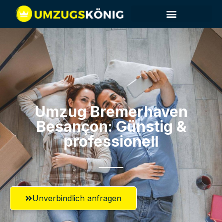
Umzug Bremerhaven​
Besançon: Günstig &
professionell​
Unverbindlich anfragen