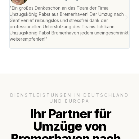
"Ein großes Dankeschön an das Team der Firma
"Di
Umzugskönig Pabst aus Bremerhaven! Der Umzug nach
war
Genf verlief reibungslos und stressfrei dank der
Das 
professionellen Unterstützung des Teams. Ich kann
habe
Umzugskönig Pabst Bremerhaven jedem uneingeschränkt
an m
weiterempfehlen!"
groß
DIENSTLEISTUNGEN IN DEUTSCHLAND
UND EUROPA
Ihr Partner für
Umzüge von
Bremerhaven nach..