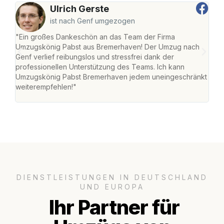
Ulrich Gerste
ist nach Genf umgezogen
"Ein großes Dankeschön an das Team der Firma
"Di
Umzugskönig Pabst aus Bremerhaven! Der Umzug nach
war
Genf verlief reibungslos und stressfrei dank der
Das 
professionellen Unterstützung des Teams. Ich kann
habe
Umzugskönig Pabst Bremerhaven jedem uneingeschränkt
an m
weiterempfehlen!"
groß
DIENSTLEISTUNGEN IN DEUTSCHLAND
UND EUROPA
Ihr Partner für