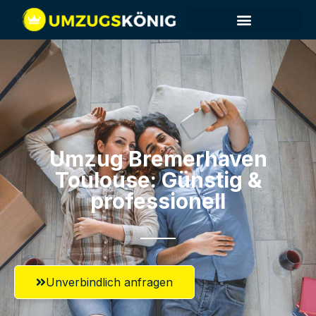
Umzug Bremerhaven​
Toulouse: Günstig &
professionell​
Unverbindlich anfragen