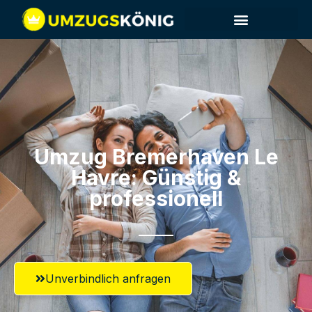
Umzug Bremerhaven​ Le
Havre: Günstig &
professionell​
Unverbindlich anfragen