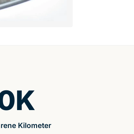
0
K
rene Kilometer