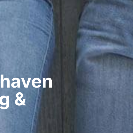
haven​
g &