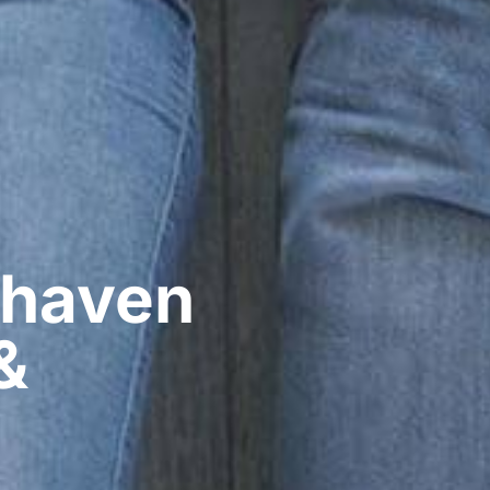
haven​
&