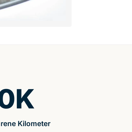
0
K
rene Kilometer