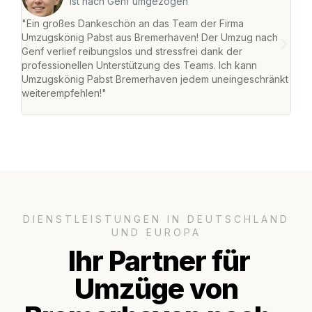
ist nach Genf umgezogen
"Ein großes Dankeschön an das Team der Firma
"Di
Umzugskönig Pabst aus Bremerhaven! Der Umzug nach
war
Genf verlief reibungslos und stressfrei dank der
Das 
professionellen Unterstützung des Teams. Ich kann
habe
Umzugskönig Pabst Bremerhaven jedem uneingeschränkt
an m
weiterempfehlen!"
groß
DIENSTLEISTUNGEN IN DEUTSCHLAND
UND EUROPA
Ihr Partner für
Umzüge von