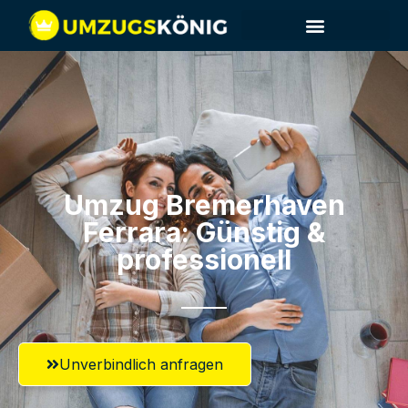
Umzug Bremerhaven​
Ferrara: Günstig &
professionell​
Unverbindlich anfragen