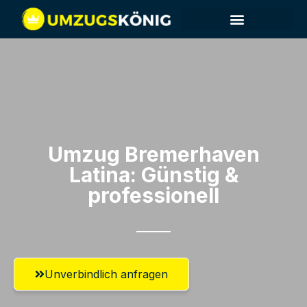
Umzug Bremerhaven​
Latina: Günstig &
professionell​
Unverbindlich anfragen