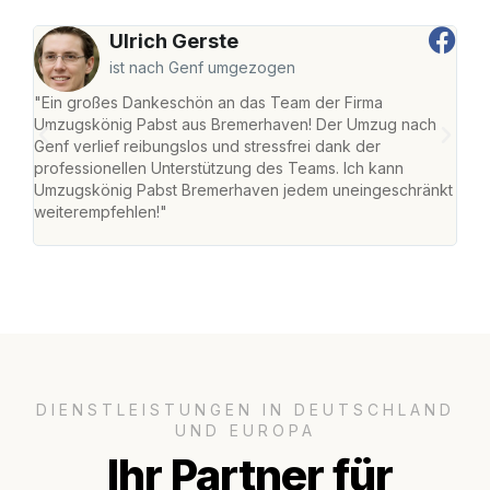
Ulrich Gerste
ist nach Genf umgezogen
"Ein großes Dankeschön an das Team der Firma
"Di
Umzugskönig Pabst aus Bremerhaven! Der Umzug nach
war
Genf verlief reibungslos und stressfrei dank der
Das 
professionellen Unterstützung des Teams. Ich kann
habe
Umzugskönig Pabst Bremerhaven jedem uneingeschränkt
an m
weiterempfehlen!"
groß
DIENSTLEISTUNGEN IN DEUTSCHLAND
UND EUROPA
Ihr Partner für