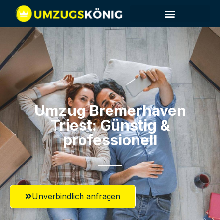
Umzug Bremerhaven​
Triest: Günstig &
professionell​
Unverbindlich anfragen