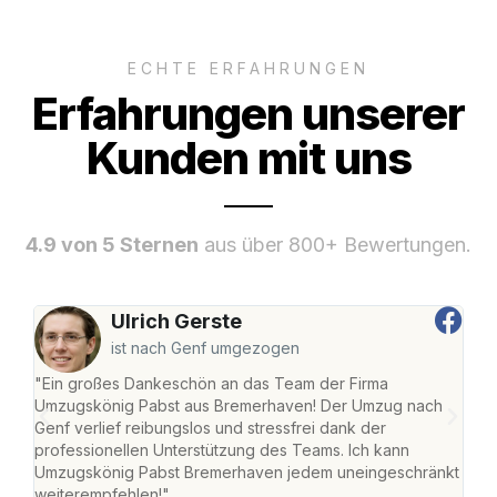
ECHTE ERFAHRUNGEN
Erfahrungen unserer
Kunden mit uns
4.9 von 5 Sternen
aus über 800+ Bewertungen.
Ulrich Gerste
ist nach Genf umgezogen
"Ein großes Dankeschön an das Team der Firma
"Di
Umzugskönig Pabst aus Bremerhaven! Der Umzug nach
war
Genf verlief reibungslos und stressfrei dank der
Das 
professionellen Unterstützung des Teams. Ich kann
habe
Umzugskönig Pabst Bremerhaven jedem uneingeschränkt
an m
weiterempfehlen!"
groß