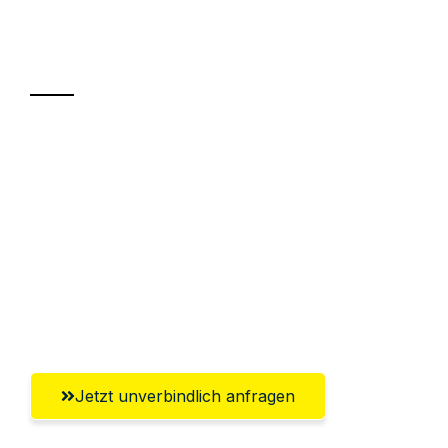
Ihr Umzug oder
Transport
Sparen Sie bis zu 100€ bei Anfrage
Abwicklung innerhalb von 24 Stunden
Versichert bis zu 7.500€
Ggf. komplette Zollabwicklung inklusive
Umfassender Kundensupport aus
Bremerhaven
Jetzt unverbindlich anfragen