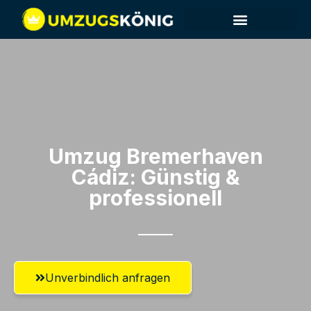
Umzug Bremerhaven​
Cádiz: Günstig &
professionell​
Unverbindlich anfragen