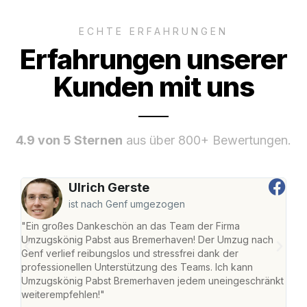
ECHTE ERFAHRUNGEN
Erfahrungen unserer
Kunden mit uns
4.9 von 5 Sternen
aus über 800+ Bewertungen.
Ulrich Gerste
ist nach Genf umgezogen
"Ein großes Dankeschön an das Team der Firma
"Di
Umzugskönig Pabst aus Bremerhaven! Der Umzug nach
war
Genf verlief reibungslos und stressfrei dank der
Das 
professionellen Unterstützung des Teams. Ich kann
habe
Umzugskönig Pabst Bremerhaven jedem uneingeschränkt
an m
weiterempfehlen!"
groß