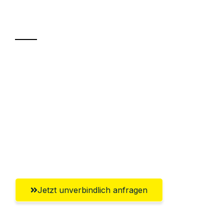
Transport
Sparen Sie bis zu 100€ bei Anfrage
Abwicklung innerhalb von 24 Stunden
Versichert bis zu 7.500€
Ggf. komplette Zollabwicklung inklusive
Umfassender Kundensupport aus
Bremerhaven
Jetzt unverbindlich anfragen