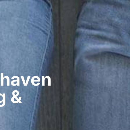
haven​
g &