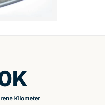
0
K
rene Kilometer