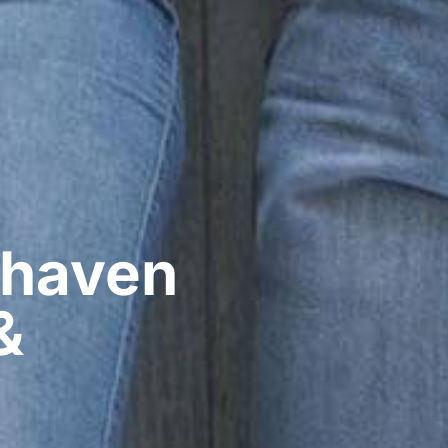
haven​
&