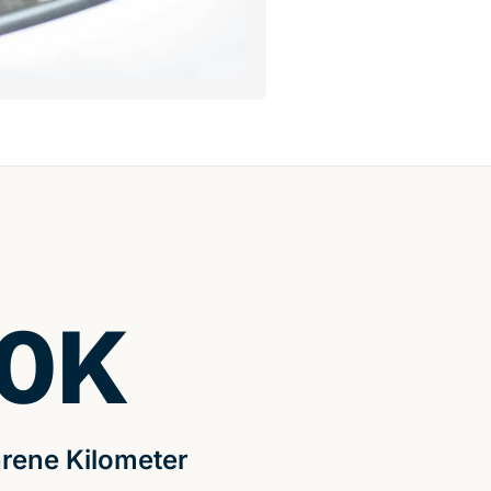
0
K
rene Kilometer