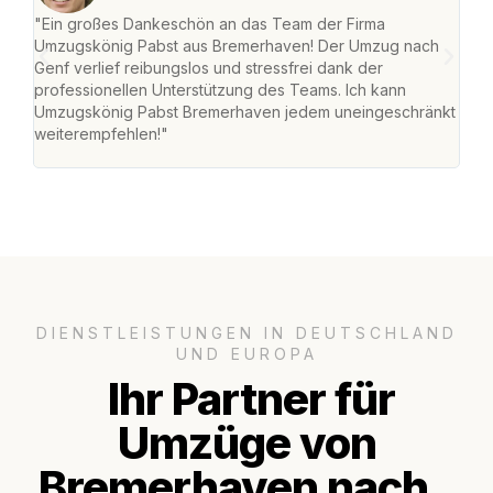
"Ein großes Dankeschön an das Team der Firma
"Di
Umzugskönig Pabst aus Bremerhaven! Der Umzug nach
war
Genf verlief reibungslos und stressfrei dank der
Das 
professionellen Unterstützung des Teams. Ich kann
habe
Umzugskönig Pabst Bremerhaven jedem uneingeschränkt
an m
weiterempfehlen!"
groß
DIENSTLEISTUNGEN IN DEUTSCHLAND
UND EUROPA
Ihr Partner für
Umzüge von
Bremerhaven nach..