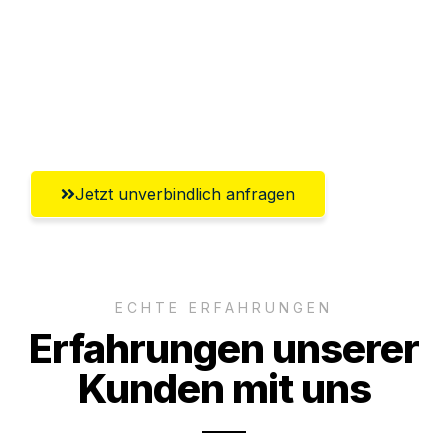
Versichert bis zu 7.500€
Ggf. komplette Zollabwicklung inklusive
Umfassender Kundensupport aus
Bremerhaven
Jetzt unverbindlich anfragen
ECHTE ERFAHRUNGEN
Erfahrungen unserer
Kunden mit uns