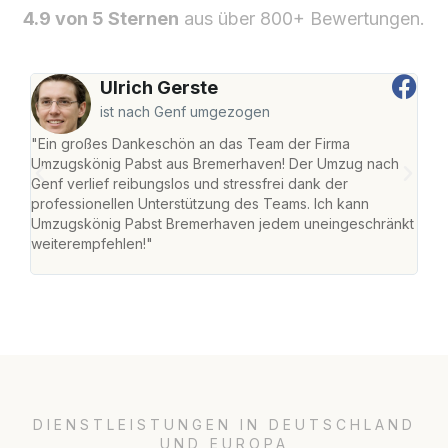
4.9 von 5 Sternen
aus über 800+ Bewertungen.
Ulrich Gerste
ist nach Genf umgezogen
"Ein großes Dankeschön an das Team der Firma
"Di
Umzugskönig Pabst aus Bremerhaven! Der Umzug nach
war
Genf verlief reibungslos und stressfrei dank der
Das 
professionellen Unterstützung des Teams. Ich kann
habe
Umzugskönig Pabst Bremerhaven jedem uneingeschränkt
an m
weiterempfehlen!"
groß
DIENSTLEISTUNGEN IN DEUTSCHLAND
UND EUROPA