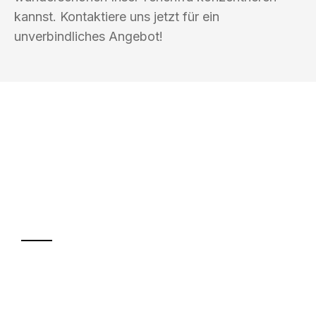
kannst. Kontaktiere uns jetzt für ein
unverbindliches Angebot!
UMZUGSKÖNIG PABST BREMERHAVEN
Ihr Umzug oder
Transport
Sparen Sie bis zu 100€ bei Anfrage
Abwicklung innerhalb von 24 Stunden