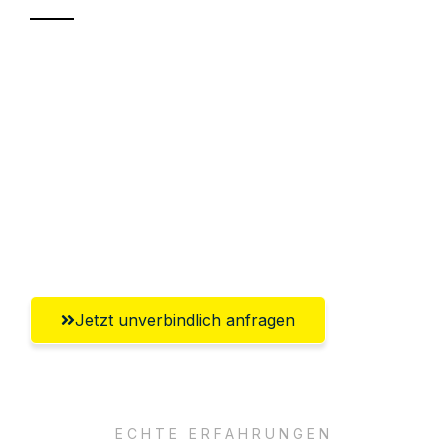
Sparen Sie bis zu 100€ bei Anfrage
Abwicklung innerhalb von 24 Stunden
Versichert bis zu 7.500€
Ggf. komplette Zollabwicklung inklusive
Umfassender Kundensupport aus
Bremerhaven
Jetzt unverbindlich anfragen
ECHTE ERFAHRUNGEN