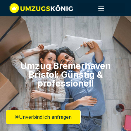
Umzug Bremerhaven​
Bristol: Günstig &
professionell​
Unverbindlich anfragen