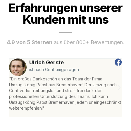
Erfahrungen unserer
Kunden mit uns
4.9 von 5 Sternen
aus über 800+ Bewertungen.
Ulrich Gerste
ist nach Genf umgezogen
"Ein großes Dankeschön an das Team der Firma
"Di
Umzugskönig Pabst aus Bremerhaven! Der Umzug nach
war
Genf verlief reibungslos und stressfrei dank der
Das 
professionellen Unterstützung des Teams. Ich kann
habe
Umzugskönig Pabst Bremerhaven jedem uneingeschränkt
an m
weiterempfehlen!"
groß