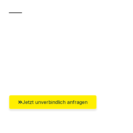
Sparen Sie bis zu 100€ bei Anfrage
Abwicklung innerhalb von 24 Stunden
Versichert bis zu 7.500€
Ggf. komplette Zollabwicklung inklusive
Umfassender Kundensupport aus
Bremerhaven
Jetzt unverbindlich anfragen