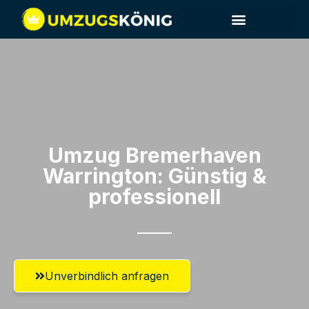
Umzug Bremerhaven​
Warrington: Günstig &
professionell​
Unverbindlich anfragen