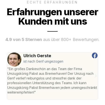
ECHTE ERFAHRUNGEN
Erfahrungen unserer
Kunden mit uns
4.9 von 5 Sternen
aus über 800+ Bewertungen.
Ulrich Gerste
ist nach Genf umgezogen
"Ein großes Dankeschön an das Team der Firma
"Di
Umzugskönig Pabst aus Bremerhaven! Der Umzug nach
war
Genf verlief reibungslos und stressfrei dank der
Das 
professionellen Unterstützung des Teams. Ich kann
habe
Umzugskönig Pabst Bremerhaven jedem uneingeschränkt
an m
weiterempfehlen!"
groß