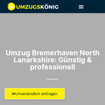
Umzug Bremerhaven​ North
Lanarkshire: Günstig &
professionell​
Unverbindlich anfragen