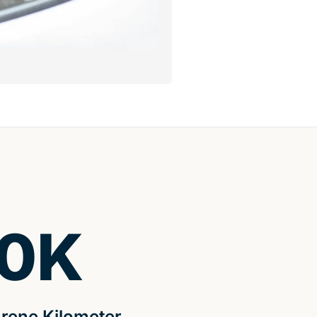
0
K
rene Kilometer