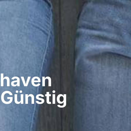
haven​
 Günstig