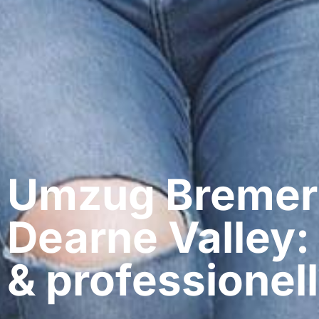
Umzug Bremer
Dearne Valley:
& professionell​