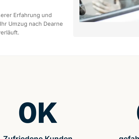
serer Erfahrung und
s Ihr Umzug nach Dearne
erläuft.
0
K
Zufriedene Kunden
gefah